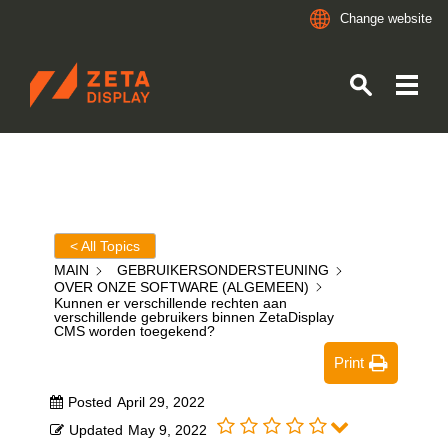
Change website
ZETADISPLAY
Skip to main content
Skip to search
< All Topics
MAIN
GEBRUIKERSONDERSTEUNING
OVER ONZE SOFTWARE (ALGEMEEN)
Kunnen er verschillende rechten aan
verschillende gebruikers binnen ZetaDisplay
CMS worden toegekend?
Print
Posted
April 29, 2022
Updated
May 9, 2022