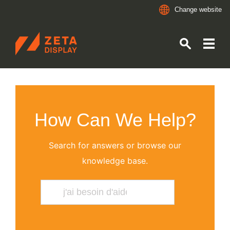
Change website
ZETADISPLAY
Skip to main content
Skip to search
How Can We Help?
Search for answers or browse our
knowledge base.