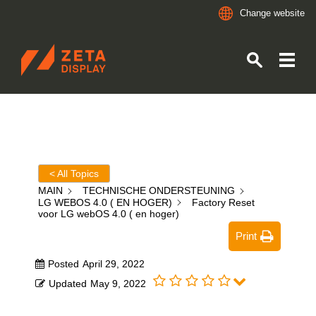
Change website
ZETADISPLAY
Skip to main content
Skip to search
< All Topics
MAIN
TECHNISCHE ONDERSTEUNING
LG WEBOS 4.0 ( EN HOGER)
Factory Reset
voor LG webOS 4.0 ( en hoger)
Print
Posted
April 29, 2022
Updated
May 9, 2022