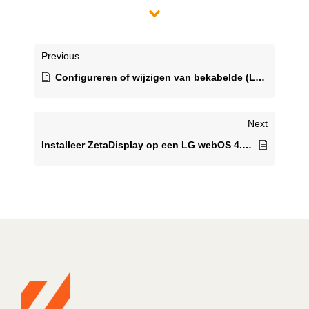
Previous
Configureren of wijzigen van bekabelde (LAN) of draadloze ( Wi-Fi) verbinding op een LG webOS 4.0 ( en hoger) monitor
Next
Installeer ZetaDisplay op een LG webOS 4.0 ( en hoger) en koppel met het CMS