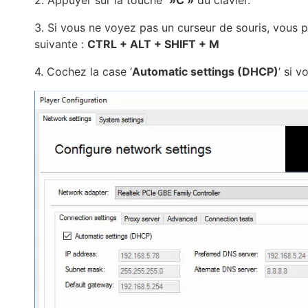
2. Appuyer sur la touche
»C »
du clavier.
3. Si vous ne voyez pas un curseur de souris, vous p
suivante :
C
TRL + ALT + SHIFT + M
4. Cochez la case ‘
Automatic settings
(DHCP)
’ si 